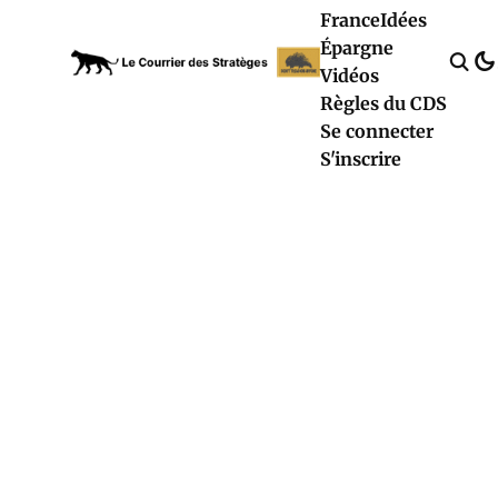
France
Idées
Épargne
Vidéos
Règles du CDS
Se connecter
S'inscrire