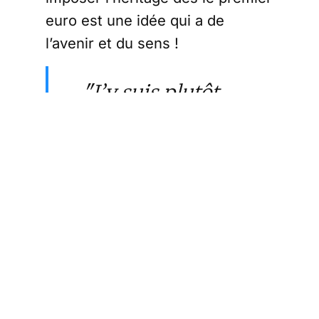
euro est une idée qui a de
l’avenir et du sens !
"J’y suis plutôt
favorable, je l’ai
toujours dit, je
trouve que la plus
grande inégalité
qui peut exister
dans la société
aujourd’hui c’est