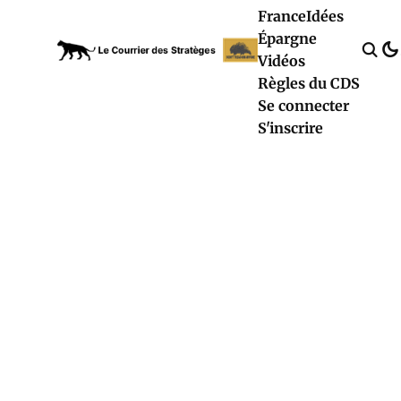
France
Idées
Épargne
Vidéos
Règles du CDS
Se connecter
S'inscrire