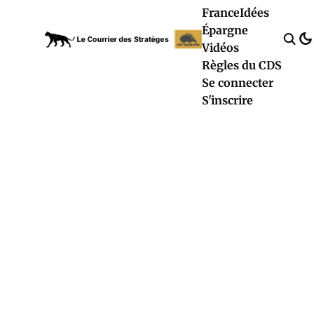
France
Idées
Épargne
Vidéos
Règles du CDS
Se connecter
S'inscrire