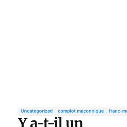
Uncategorized
complot maçonnique
franc-m
Y a-t-il un