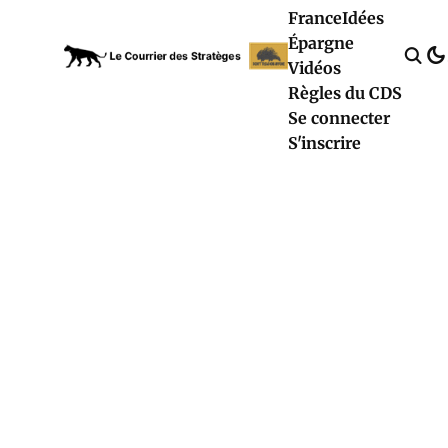
France
Idées
Épargne
Vidéos
Règles du CDS
Se connecter
S'inscrire