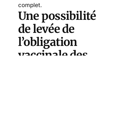
complet.
Une possibilité
de levée de
l’obligation
vaccinale des
soignants
Alors le
masque ne sera plus
obligatoire dans les transports
en commun
ce lundi 16 mai,
Olivier Véran
a indiqué vouloir
saisir la Haute Autorité de santé
(HAS) sur la levée de l’obligation