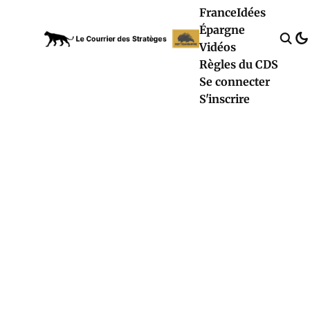
France
Idées
Épargne
Vidéos
Règles du CDS
Se connecter
S'inscrire