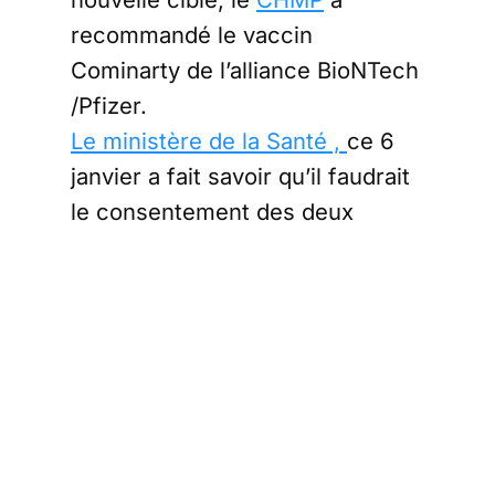
recommandé le vaccin
Cominarty de l’alliance BioNTech
/Pfizer.
Le ministère de la Santé
,
ce 6
janvier a fait savoir qu’il faudrait
le consentement des deux
parents pour les 5-11 ans et non
plus d’un seul parent :
“Désormais (…) il faut l’accord
des deux parents pour
vacciner
les enfants
”.
En effet, cette
nouvelle directive
répond à la demande qui a été
stipulée par le Conseil d’État.