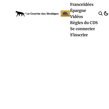
France
Idées
Épargne
Vidéos
Règles du CDS
Se connecter
S'inscrire