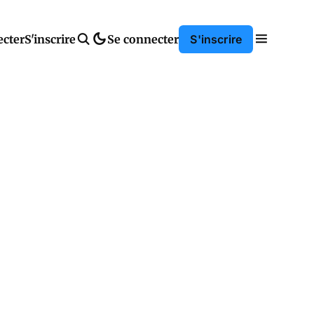
ecter
S'inscrire
Se connecter
S'inscrire