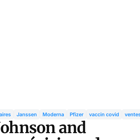
aires
Janssen
Moderna
Pfizer
vaccin covid
vente
 Johnson and