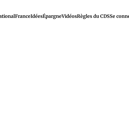
ational
France
Idées
Épargne
Vidéos
Règles du CDS
Se conn