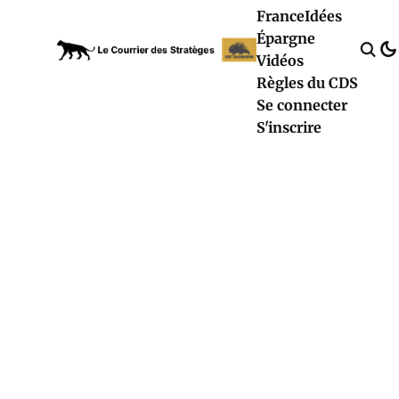
France
Idées
Épargne
Vidéos
Règles du CDS
Se connecter
S'inscrire