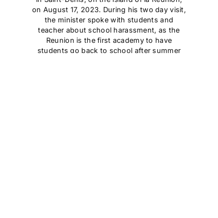
on August 17, 2023. During his two day visit,
the minister spoke with students and
teacher about school harassment, as the
Reunion is the first academy to have
students go back to school after summer
vacations. (Photo by Richard BOUHET / AFP)
Cet article est
réservé aux abonnés
S'abonner
Vous avez déjà un compte ?
Connectez-vous.