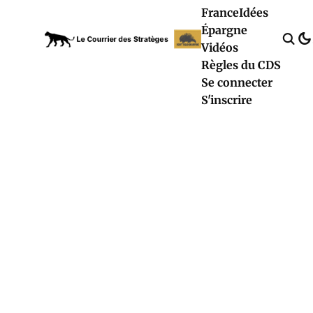
France
Idées
Épargne
Vidéos
Règles du CDS
Se connecter
S'inscrire