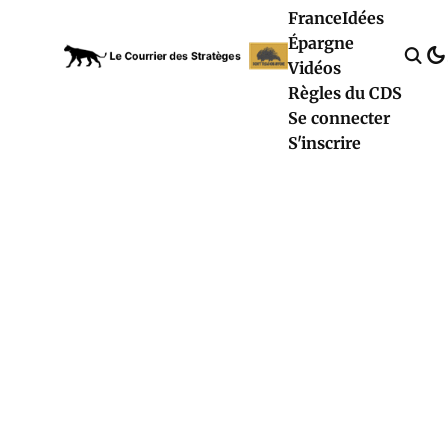
France
Idées
Épargne
Vidéos
Règles du CDS
Se connecter
S'inscrire