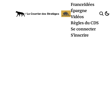
France
Idées
Épargne
Vidéos
Règles du CDS
Se connecter
S'inscrire