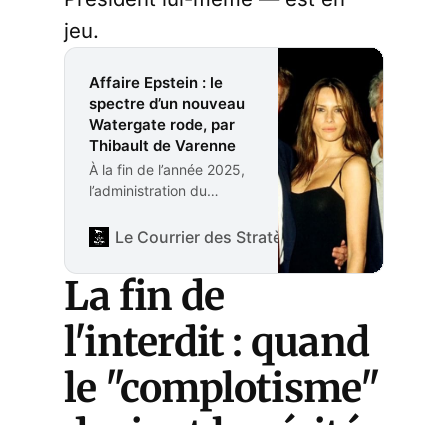
jeu.
Affaire Epstein : le
spectre d’un nouveau
Watergate rode, par
Thibault de Varenne
À la fin de l’année 2025,
l’administration du
président Donald Trump
est confrontée à une
Le Courrier des Stratèges
Rédaction
convergence de crises
qui menacent de
La fin de
paralyser l’exécutif
américain. Alors que la
l'interdit : quand
Maison Blanche est
engagée dans une lutte
le "complotisme"
acharnée avec le
Congrès, entraînant une
devient la vérité
“paralysie budgétaire”
(government shutdown)