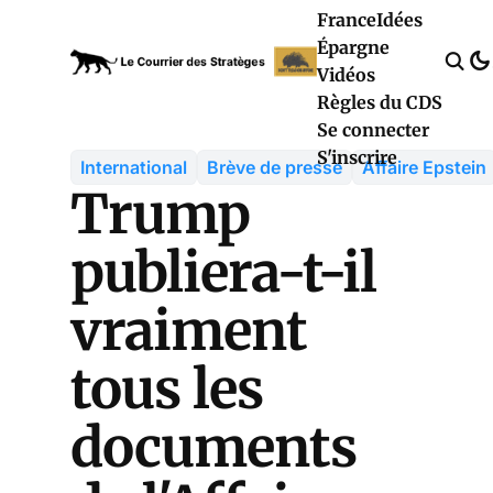
France
Idées
Épargne
Vidéos
Règles du CDS
Se connecter
S'inscrire
International
Brève de presse
Affaire Epstein
Trump
publiera-t-il
vraiment
tous les
documents