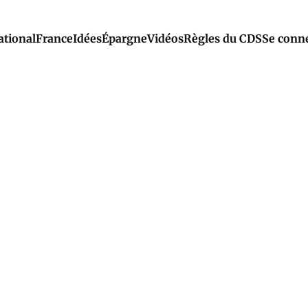
ational
France
Idées
Épargne
Vidéos
Règles du CDS
Se conn