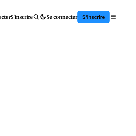
ecter
S'inscrire
Se connecter
S'inscrire