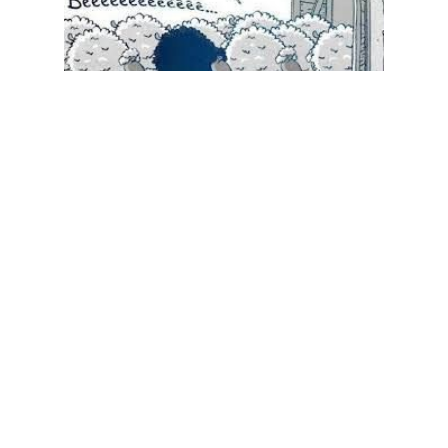
Cet article est
réservé aux abonnés
S'abonner
Vous avez déjà un compte ?
Connectez-vous.