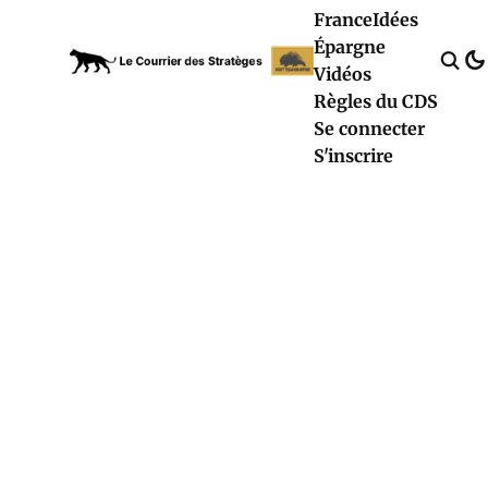
France
Idées
Épargne
Vidéos
Règles du CDS
Se connecter
S'inscrire