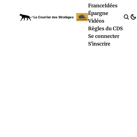
France
Idées
Épargne
Vidéos
Règles du CDS
Se connecter
S'inscrire