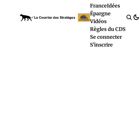
France
Idées
Épargne
Vidéos
Règles du CDS
Se connecter
S'inscrire