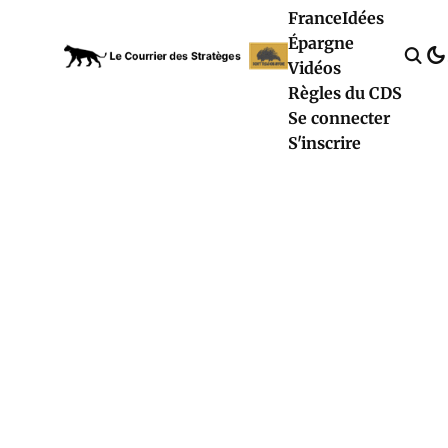
France
Idées
Épargne
Vidéos
Règles du CDS
Se connecter
S'inscrire