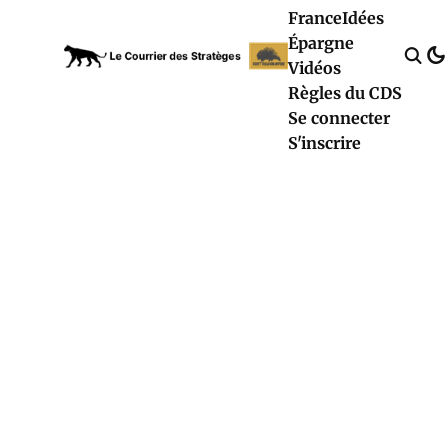
France
Idées
Épargne
Vidéos
Règles du CDS
Se connecter
S'inscrire