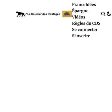
France
Idées
Épargne
Vidéos
Règles du CDS
Se connecter
S'inscrire