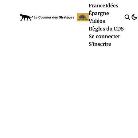
France
Idées
Épargne
Vidéos
Règles du CDS
Se connecter
S'inscrire