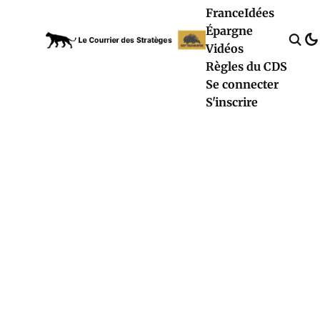
France
Idées
Épargne
Vidéos
Règles du CDS
Se connecter
S'inscrire