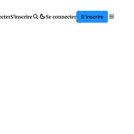
ecter
S'inscrire
Se connecter
S'inscrire