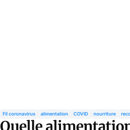
Fil coronavirus
alimentation
COVID
nourriture
rec
Quelle alimentation