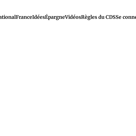
ational
France
Idées
Épargne
Vidéos
Règles du CDS
Se conn