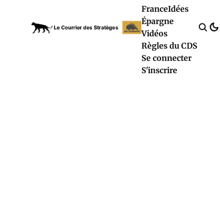
France
Idées
Épargne
Vidéos
Règles du CDS
Se connecter
S'inscrire