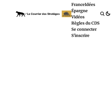
France
Idées
Épargne
Vidéos
Règles du CDS
Se connecter
S'inscrire