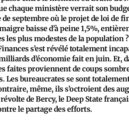
ue chaque ministère verrait son budge
e de septembre où le projet de loi de 
maigre baisse d’à peine 1,5%, entièr
es les plus modestes de la population ? 
Finances s’est révélé totalement incapa
lliards d’économie fait en juin. Et, da
s faites proviennent de coups sombre
s. Les bureaucrates se sont totalemen
contraire, même, ils s’octroient des a
 révolte de Bercy, le Deep State françai
ntre le partage des efforts.