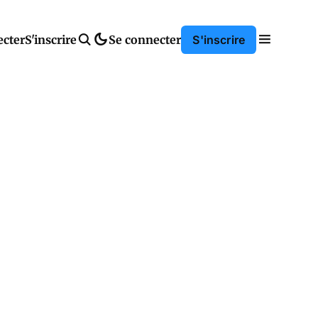
ecter
S'inscrire
Se connecter
S'inscrire