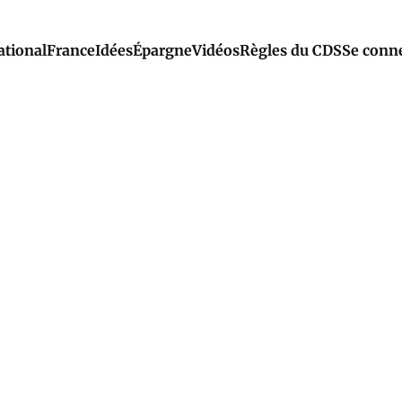
ational
France
Idées
Épargne
Vidéos
Règles du CDS
Se conn