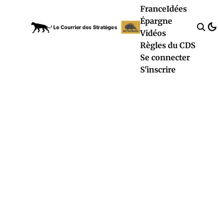
France
Idées
Épargne
Vidéos
Règles du CDS
Se connecter
S'inscrire