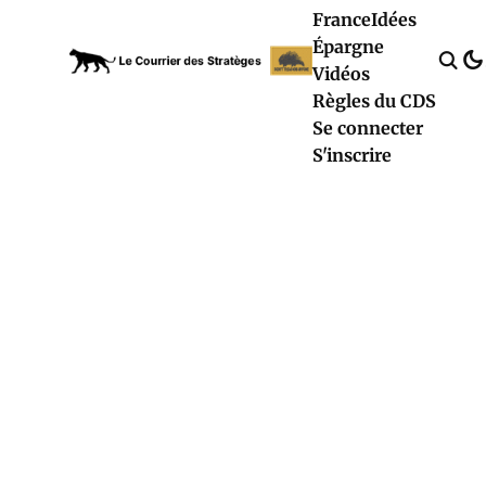
France
Idées
Épargne
Vidéos
Règles du CDS
Se connecter
S'inscrire