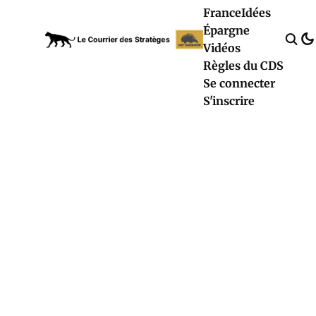
France
Idées
Épargne
Vidéos
Règles du CDS
Se connecter
S'inscrire