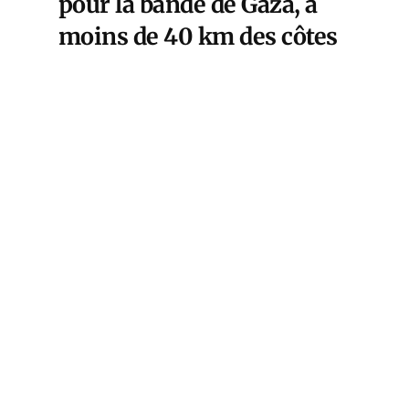
pour la bande de Gaza, à
moins de 40 km des côtes
de laquelle se trouvent des
gisements de grande
ampleur), le gaz a des
réserves mondiales
évaluées à 50 anset
constitue un enjeu majeur,
aux plans économique,
financier et géopolitique.
Aussi vous expliquerons-nous