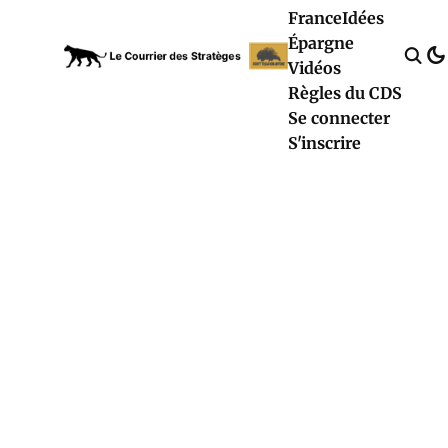
France
Idées
Épargne
Vidéos
Règles du CDS
Se connecter
S'inscrire