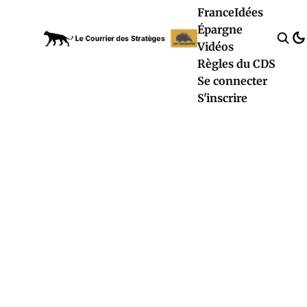
France
Idées
Épargne
Vidéos
Règles du CDS
Se connecter
S'inscrire