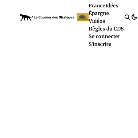
France
Idées
Épargne
Vidéos
Règles du CDS
Se connecter
S'inscrire