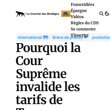
France
Idées
Épargne
Vidéos
Règles du CDS
Se connecter
S'inscrire
International 🗺️
Brève de presse 📯
protecti
Pourquoi la
Cour
Suprême
invalide les
tarifs de