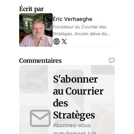
Écrit par
Éric Verhaeghe
Fondateur du Courrier des
Stratèges. Ancien élève de
l'ENA, ancien administrateur
de la sécurité sociale.
Entrepreneur.
Commentaires
S'abonner
au Courrier
des
Stratèges
Abonnez-vous
gratuitement à la