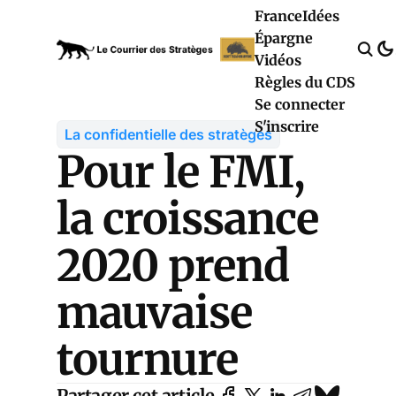
France
Idées
Épargne
Vidéos
Règles du CDS
Se connecter
S'inscrire
La confidentielle des stratèges
Pour le FMI,
la croissance
2020 prend
mauvaise
tournure
Partager cet article