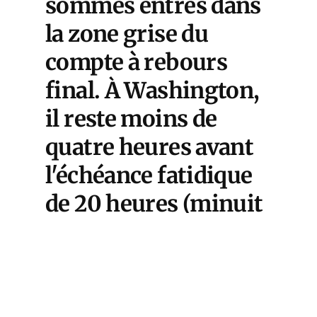
sommes entrés dans
la zone grise du
compte à rebours
final. À Washington,
il reste moins de
quatre heures avant
l'échéance fatidique
de 20 heures (minuit
GMT). Donald Trump
l'a dit sur Truth
Social, avec cette
brutalité verbale qui