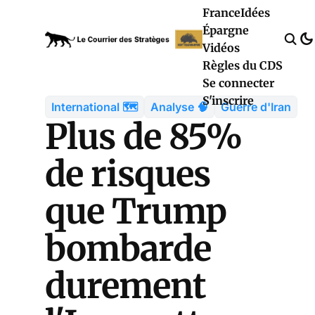
France
Idées
Épargne
Vidéos
Règles du CDS
Se connecter
S'inscrire
International 🗺️
Analyse 🧠
Guerre d'Iran
Plus de 85%
de risques
que Trump
bombarde
durement