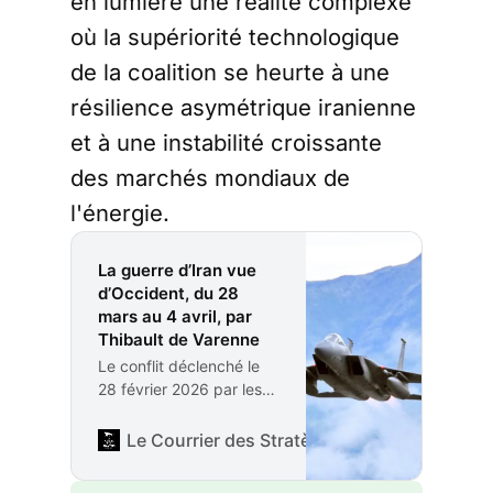
en lumière une réalité complexe
où la supériorité technologique
de la coalition se heurte à une
résilience asymétrique iranienne
et à une instabilité croissante
des marchés mondiaux de
l'énergie.
La guerre d’Iran vue
d’Occident, du 28
mars au 4 avril, par
Thibault de Varenne
Le conflit déclenché le
28 février 2026 par les
frappes conjointes des
États-Unis et d’Israël
Le Courrier des Stratèges
Rédaction
contre la République
islamique d’Iran a atteint,