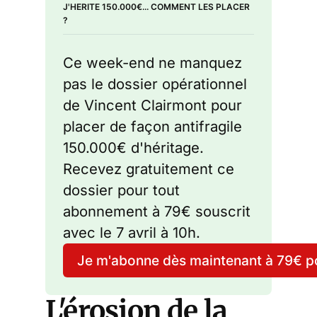
J'HERITE 150.000€... COMMENT LES PLACER 
durant la période du 27
?
mars au 4 avril 2026, un
point de bascule
critique. Cette phase,
Ce week-end ne manquez 
marquant l’entrée dans le
pas le dossier opérationnel 
deuxième mois de
l’opération « Epic Fury »
de Vincent Clairmont pour 
(États-Unis)
placer de façon antifragile 
150.000€ d'héritage. 
Recevez gratuitement ce 
dossier pour tout 
abonnement à 79€ souscrit 
avec le 7 avril à 10h.
Je m'abonne dès maintenant à 79€ po
L'érosion de la