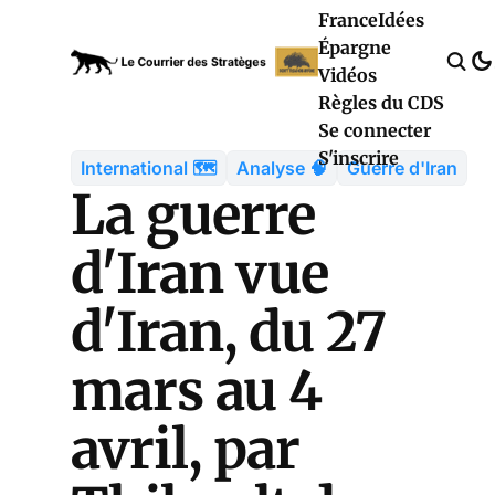
France
Idées
Épargne
Vidéos
Règles du CDS
Se connecter
S'inscrire
International 🗺️
Analyse 🧠
Guerre d'Iran
La guerre
d'Iran vue
d'Iran, du 27
mars au 4
avril, par