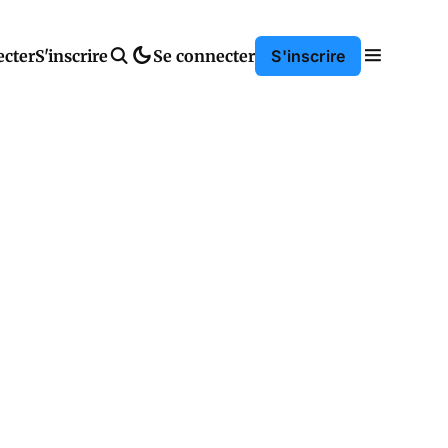
ecter
S'inscrire
Se connecter
S'inscrire