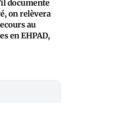
u’il documente
é, on relèvera
recours au
ées en EHPAD,