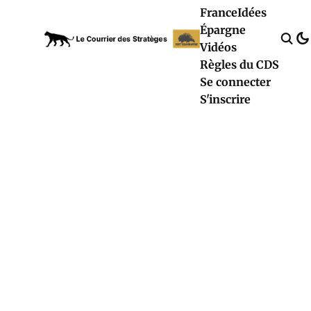
France
Idées
Épargne
Vidéos
Règles du CDS
Se connecter
S'inscrire