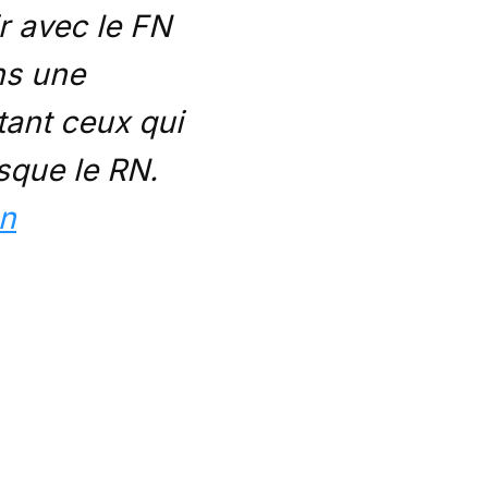
ir avec le FN
ns une
stant ceux qui
esque le RN.
n
2022