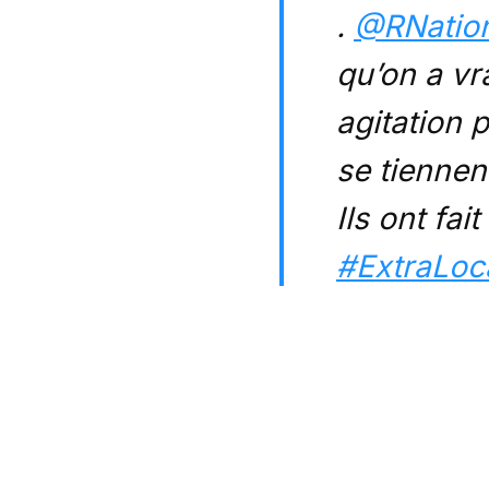
.
@RNation
qu’on a v
agitation p
se tiennen
Ils ont fai
#ExtraLoc
— Public 