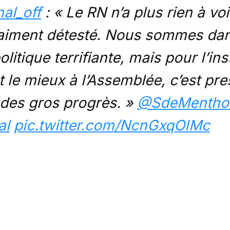
al_off
: « Le RN n’a plus rien à vo
raiment détesté. Nous sommes da
olitique terrifiante, mais pour l’in
t le mieux à l’Assemblée, c’est pr
t des gros progrès. »
@SdeMentho
al
pic.twitter.com/NcnGxqOIMc
Sénat (@publicsenat)
October 7, 
Cet article est réservé aux abonnés