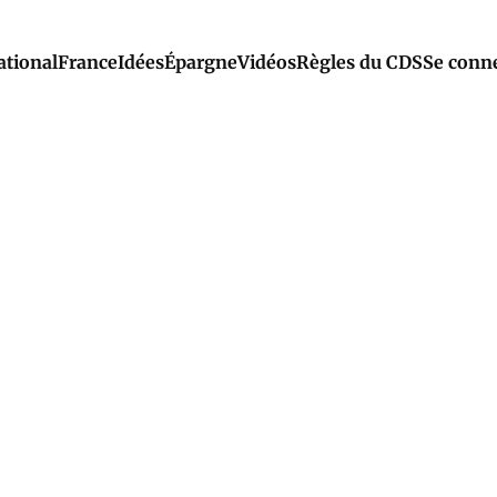
ational
France
Idées
Épargne
Vidéos
Règles du CDS
Se conn