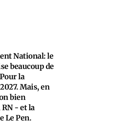
nt National: le
lise beaucoup de
 Pour la
2027. Mais, en
ion bien
 RN - et la
e Le Pen.