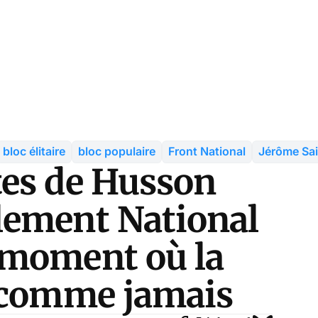
bloc élitaire
bloc populaire
Front National
Jérôme Sai
tes de Husson
lement National
 moment où la
t comme jamais