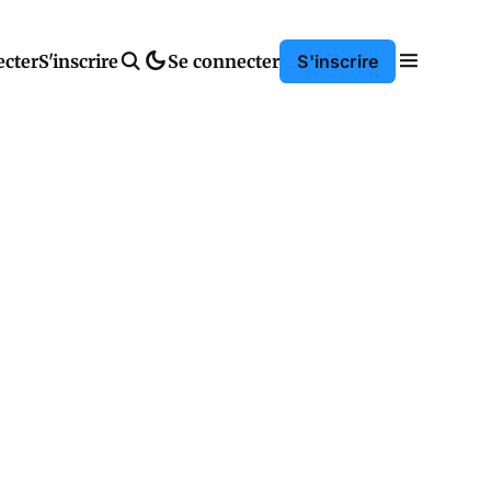
ecter
S'inscrire
Se connecter
S'inscrire