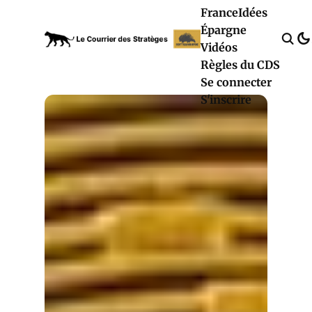
France
Idées
Épargne
Vidéos
Règles du CDS
Se connecter
S'inscrire