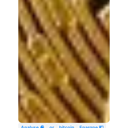
Analyse 🧠
or
bitcoin
Epargne 💶