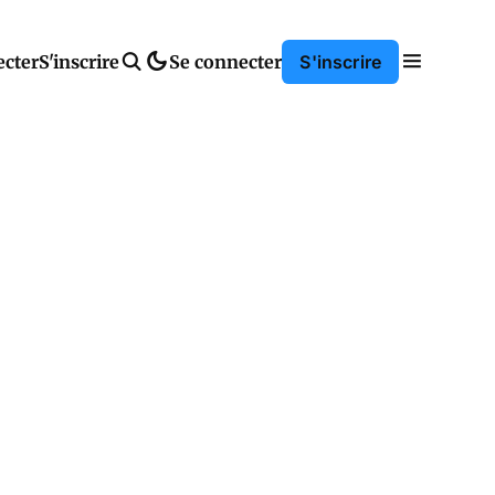
ecter
S'inscrire
Se connecter
S'inscrire