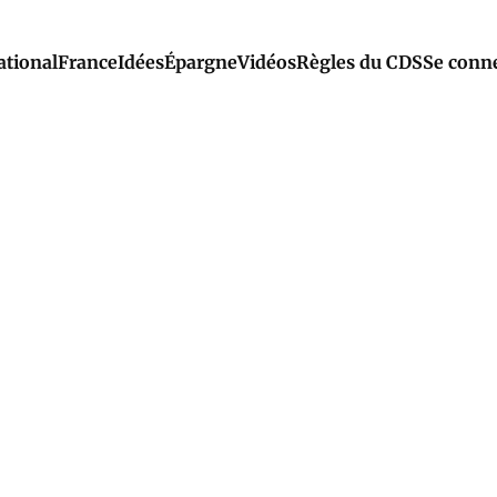
ational
France
Idées
Épargne
Vidéos
Règles du CDS
Se conn