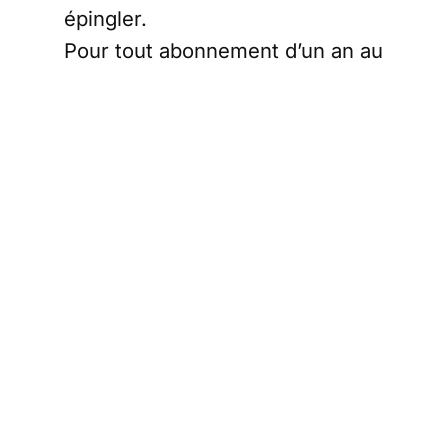
épingler.
Pour tout abonnement d’un an au
Courrier des Stratèges
souscrit
entre le vendredi 19 décembre
18h et le lundi 22 décembre 10h,
recevez gratuitement par mail et
sans délai notre 3-en-1 de plus
de 40 pages,
normalement
payant
,sur les donations (entre
autres solutions pour aider vos
enfants), la gestion de votre
patrimoine « en bon père de
famille » (oh, l’affreux
masculiniste !) et
l’optimisation