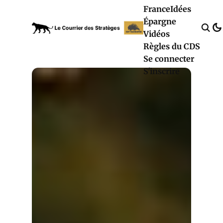
France
Idées
Épargne
Vidéos
Règles du CDS
Se connecter
S'inscrire