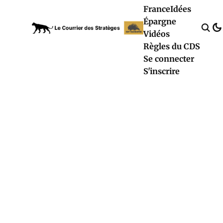
France
Idées
Épargne
Vidéos
Règles du CDS
Se connecter
S'inscrire