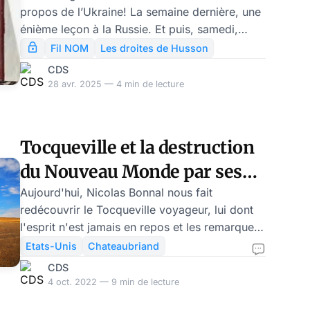
propos de l’Ukraine! La semaine dernière, une
énième leçon à la Russie. Et puis, samedi,
l’humiliation: le président français s’est fait
Fil NOM
Les droites de Husson
éconduire par Donald Trump alors qu’il
CDS
cherchait à imposer un entretien à trois avec
28 avr. 2025 — 4 min de lecture
Zelensky. Le président sans racines n’est plus
pris au sérieux ni à Washington ni à Moscou.
Tocqueville et la destruction
du Nouveau Monde par ses
conquérants – par Nicolas
Aujourd'hui, Nicolas Bonnal nous fait
redécouvrir le Tocqueville voyageur, lui dont
Bonnal
l'esprit n'est jamais en repos et les remarques
sont toujours aussi pénétrantes.Auc confins de
Etats-Unis
Chateaubriand
la domination américaine, Tocqueville en
CDS
pressent la face sombre. « A mesure que nous
4 oct. 2022 — 9 min de lecture
avancions, le but de notre voyage semblait fuir