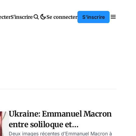
ecter
S'inscrire
Se connecter
S'inscrire
Ukraine: Emmanuel Macron
entre soliloque et
humiliation
Deux images récentes d’Emmanuel Macron à