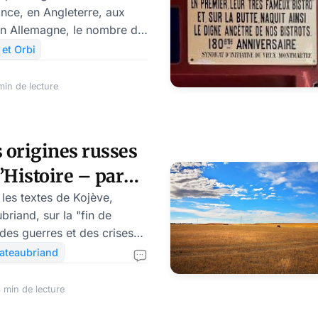
nce, en Angleterre, aux
n Allemagne, le nombre de
chez les jeunes adultes –
 et Orbi
delà. Ce n’est qu’un
 certains, blasés. Mais
in de lecture
roge sur les facteurs
rnables on voit des motifs
e anecdotiques. Nous
s origines russes
exion amorcée il y a
l’Histoire – par
par Solène Tadié dans un
vait accordé au Courr
nal
 les textes de Kojève,
riand, sur la "fin de
us menacent de tous côtés,
ateaubriand
’Histoire a fait le tour du
pas de Francis Fukuyama,
 min de lecture
teur, un russe blanc émigré