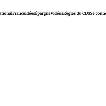
ational
France
Idées
Épargne
Vidéos
Règles du CDS
Se conn