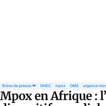
Brève de presse 📯
GHEC
mpox
OMS
urgence mon
Mpox en Afrique : 