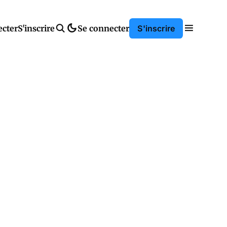
ecter
S'inscrire
Se connecter
S'inscrire