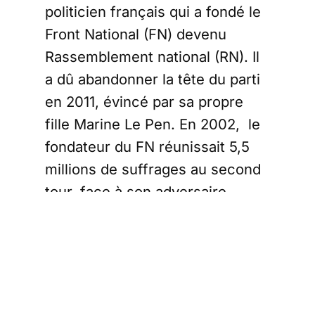
politicien français qui a fondé le
Front National (FN) devenu
Rassemblement national (RN). Il
a dû abandonner la tête du parti
en 2011, évincé par sa propre
fille Marine Le Pen. En 2002, le
fondateur du FN réunissait 5,5
millions de suffrages au second
tour, face à son adversaire
candidat du RPR, Jacques
Chirac.
Pendant sa campagne
électorale, Le Pen passé au
second tour de l’élection