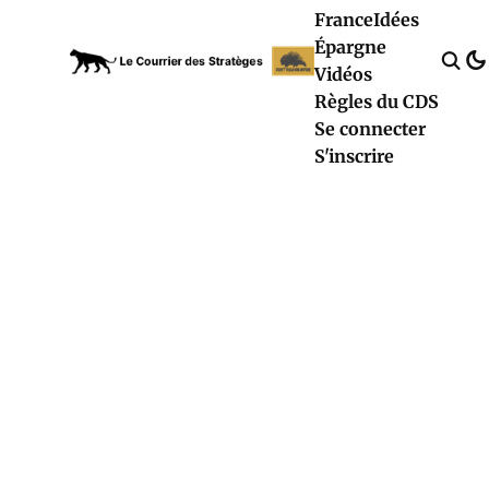
France
Idées
Épargne
Vidéos
Règles du CDS
Se connecter
S'inscrire