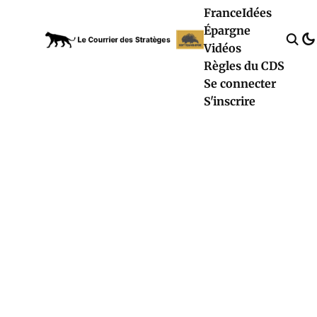
France
Idées
Épargne
Vidéos
Règles du CDS
Se connecter
S'inscrire