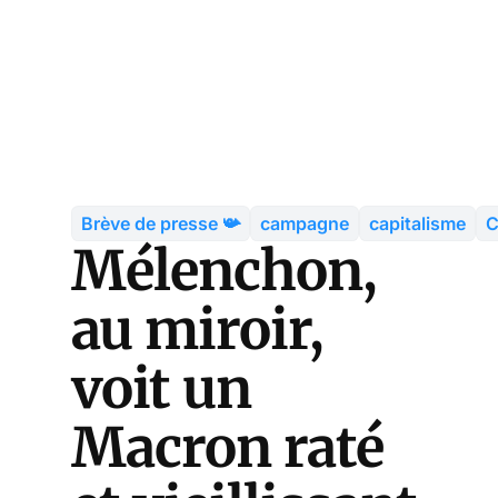
Brève de presse 📯
campagne
capitalisme
C
Mélenchon,
au miroir,
voit un
Macron raté