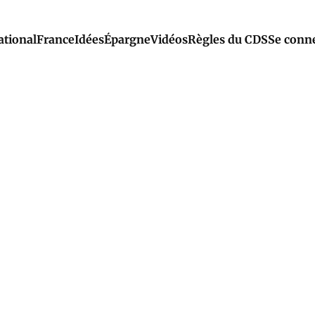
ational
France
Idées
Épargne
Vidéos
Règles du CDS
Se conn