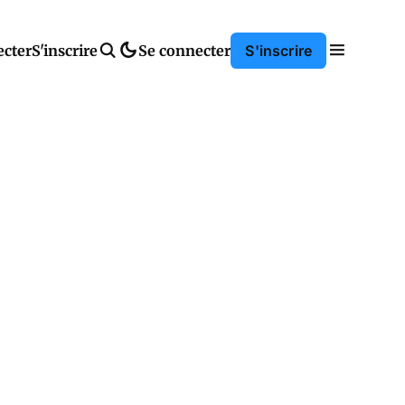
ecter
S'inscrire
Se connecter
S'inscrire