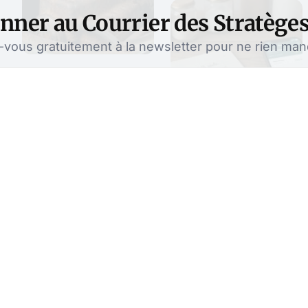
nner au Courrier des Stratège
ous gratuitement à la newsletter pour ne rien manqu
 IA : de plus en
 y confient leurs
d’IA sont des avatars
lesquels il est possible de
t. Ils séduisent de plus en