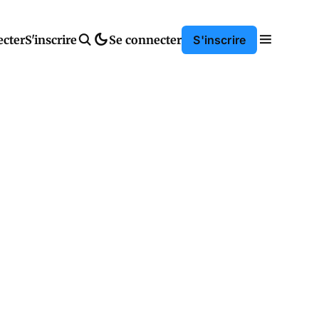
ecter
S'inscrire
Se connecter
S'inscrire