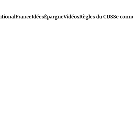
ational
France
Idées
Épargne
Vidéos
Règles du CDS
Se conn