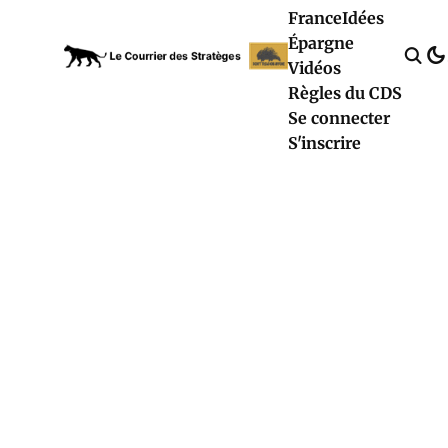
France
Idées
Épargne
Vidéos
Règles du CDS
Se connecter
S'inscrire