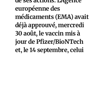
de ses actions.
L’Agence
européenne des
médicaments (EMA)
avait
déjà approuvé, mercredi
30 août, le vaccin
mis à
jour de Pfizer/BioNTech
et, le 14 septembre, celui
de
Moderna : le Spikevax
XBB.1.5
.