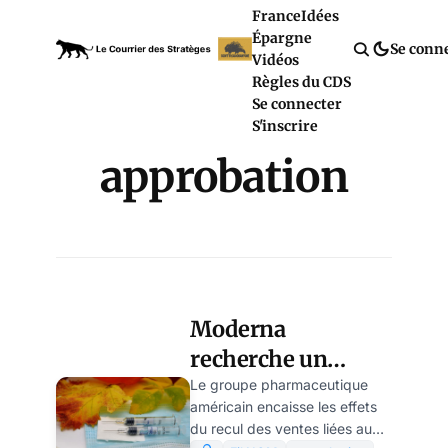
France
Idées
Épargne
Se conn
Vidéos
Règles du CDS
Se connecter
S'inscrire
approbation
Moderna
recherche un
second souffle
Le groupe pharmaceutique
américain encaisse les effets
avec son vaccin
du recul des ventes liées au